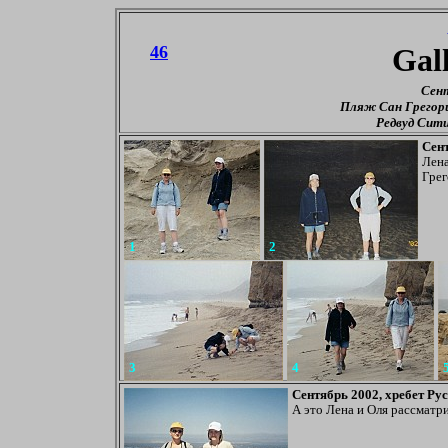
46
Gal
Сент
Пляж Сан Грегори
Редвуд Сит
Сент
Лена
Грег
1
2
3
4
Сентябрь 2002, хребет Ру
А это Лена и Оля рассматри