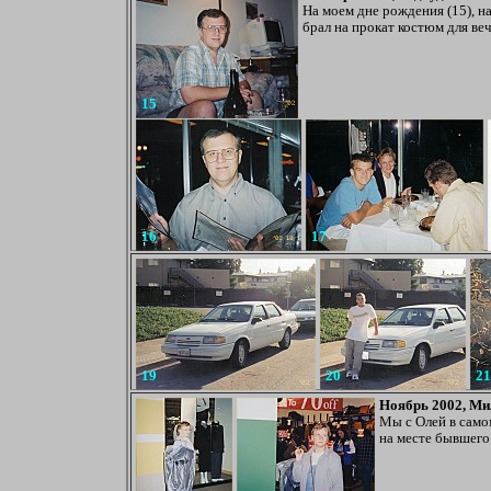
На моем дне рождения (15), на
брал на прокат костюм для веч
15
16
17
19
20
21
Ноябрь 2002, Ми
Мы с Олей в само
на месте бывшего