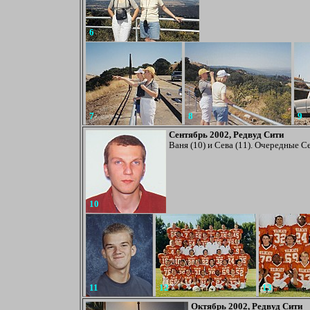
6
7
8
9
Сентябрь 2002, Редвуд Сити
Ваня (10) и Сева (11). Очередные 
10
11
12
13
Октябрь 2002, Редвуд Сити