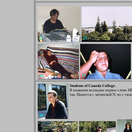
11
12
14
15
Students of Canada College.
В названии колледжа первое слово НЕ
так. Пишется с латинской N, но с тиль
16