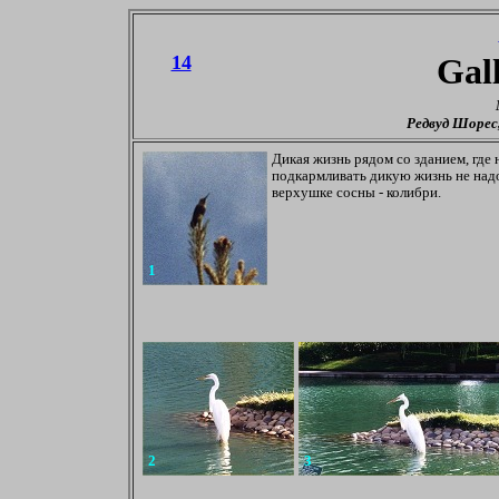
14
Gal
Редвуд Шорес
Дикая жизнь рядом со зданием, где
подкармливать дикую жизнь не надо,
верхушке сосны - колибри.
1
2
3