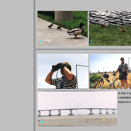
4
5
7
8
и мы ез
снимков
навсего
10